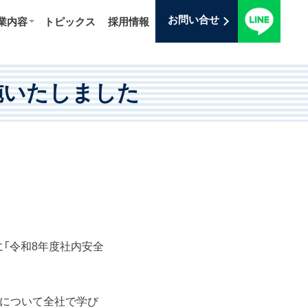
お問い合せ
業内容
トピックス
採用情報
施いたしました
に「令和8年度社内安全
策について全社で学び