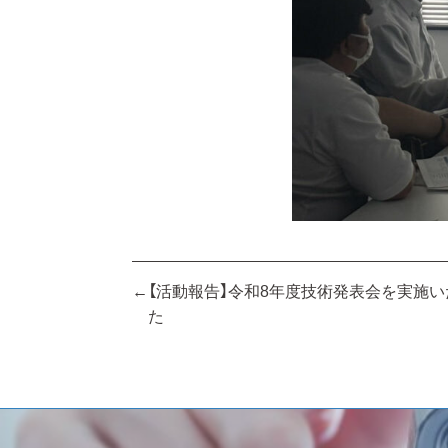
投
【活動報告】令和8年度技術発表会を実施
た
稿
ナ
ビ
ゲ