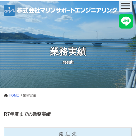
業務実績
result
HOME
業務実績
R7年度までの業務実績
発 注 先