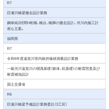
R7
巨瀬川橋梁撤去設計業務
鋼単純2径間H桁橋、橋台、橋脚の撤去設計。河川内施工計
画も立案。
福岡県
R7
令和6年度遠賀川管内維持修繕測量設計業務
一級河川遠賀川の標識基礎（躯体、杭基礎）の耐震照査及び
耐震補強設計
国土交通省
R6
巨瀬川橋梁予備設計業務委託（3工区）