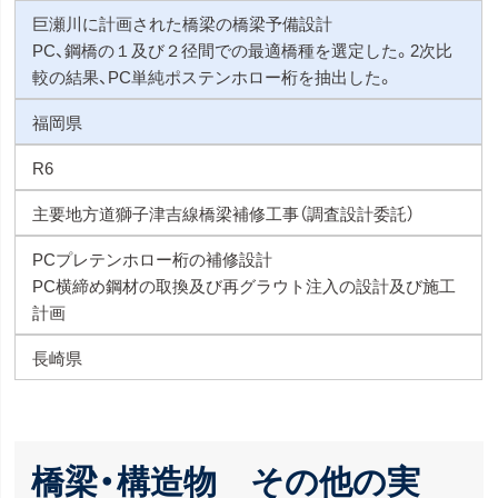
巨瀬川に計画された橋梁の橋梁予備設計
PC、鋼橋の１及び２径間での最適橋種を選定した。2次比
較の結果、PC単純ポステンホロー桁を抽出した。
福岡県
R6
主要地方道獅子津吉線橋梁補修工事（調査設計委託）
PCプレテンホロー桁の補修設計
PC横締め鋼材の取換及び再グラウト注入の設計及び施工
計画
長崎県
橋梁・構造物 その他の実