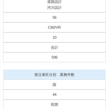
道路設計
河川設計
56
CIM/VR
10
合計
596
発注者区分別 業務件数
国
44
民間